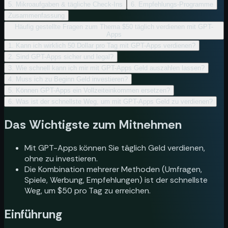
5. Mikroaufgaben & tägliche Check-Ins
6. Empfehlungs-Programme
Zusammenfassung
Häufig gestellte Fragen zum Thema $50 täglich verdienen mit GPT-
Apps
1. Kann ich wirklich 50 Dollar pro Tag mit GPT-Apps verdienen?
2. Sind GPT-Apps sicher und legal?
3. Wie schnell kann ich mir mit GPT-Apps Geld auszahlen lassen?
4. Muss ich zu Beginn Geld investieren?
5. Können GPT-Apps ein Vollzeiteinkommen ersetzen?
6. Was ist der schnellste Weg, um mit GPT-Apps Geld zu verdienen?
Das Wichtigste zum Mitnehmen
Mit GPT-Apps können Sie täglich Geld verdienen,
ohne zu investieren.
Die Kombination mehrerer Methoden (Umfragen,
Spiele, Werbung, Empfehlungen) ist der schnellste
Weg, um $50 pro Tag zu erreichen.
Einführung