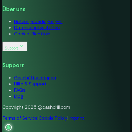
Nutzungsbedingungen
Datenschutzrichtlinie
Über uns
Cookie-Richtlinie
Nutzungsbedingungen
Datenschutzrichtlinie
Cookie-Richtlinie
Support
Geschäftsanfragen
Hilfe & Support
Support
FAQs
Blog
Geschäftsanfragen
Hilfe & Support
FAQs
Blog
Copyright 2025 @cashdrill.com
Terms of Service
|
Cookie Policy
|
Imprint