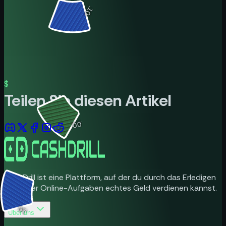
$0.10
$
Teilen Sie diesen Artikel
$5.00
CashDrill ist eine Plattform, auf der du durch das Erledigen
einfacher Online-Aufgaben echtes Geld verdienen kannst.
$0.10
Über uns