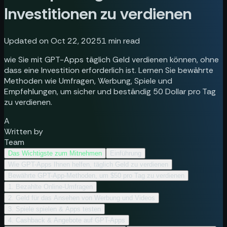
Investitionen zu verdienen
Updated on Oct 22, 2025
1
min read
wie Sie mit GPT-Apps täglich Geld verdienen können, ohne
dass eine Investition erforderlich ist. Lernen Sie bewährte
Methoden wie Umfragen, Werbung, Spiele und
Empfehlungen, um sicher und beständig 50 Dollar pro Tag
zu verdienen.
A
Written by
Team
Das Wichtigste zum Mitnehmen
Einführung
Wie GPT-Apps Ihnen helfen, täglich Geld zu verdienen
Bewährte GPT-App-Methoden, um $50 pro Tag zu verdienen
1. Bezahlte Online-Umfragen
2. Geld für das Ansehen von Werbung und Videos
3. Spiele spielen & Apps testen
4. Cashback & Angebote auf GPT-Apps