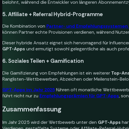
belohnt, während die Entwickler von längeren Abonnementzyk
5. Affiliate + Referral Hybrid-Programme
Die Kombination von
Partner- und Empfehlungssystemen
können Partner echte Provisionen verdienen, während Nutzer 
Dieser hybride Ansatz eignet sich hervorragend für Influen
GPT-Apps
und ermutigt sowohl gelegentliche als auch prof
6. Soziales Teilen + Gamification
Die Gamifizierung von Empfehlungen ist ein weiterer
Top-Ans
Ranglisten-Wettbewerben, Abzeichen oder Meilenstein-Bel
GPT-Apps im Jahr 2025
führen oft monatliche Wettbewerbe 
führt nicht nur zu
Empfehlungsprämien für GPT-Apps
, so
Zusammenfassung
Im Jahr 2025 wird der Wettbewerb unter den
GPT-Apps
hart
Verdienen, gestaffelte Systeme oder Affiliate-Referral-Hybrid