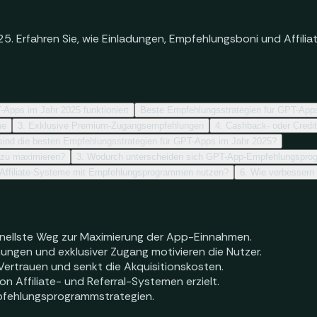
5. Erfahren Sie, wie Einladungen, Empfehlungsboni und Affil
pps im Jahr 2025 funktioniert
Beste Empfehlungsstrategien für GPT-App
me
3. Exklusive Premium-Zugangsempfehlungen
4. Cashback- oder Credi
sind die besten Empfehlungsstrategien für GPT-Apps im Jahr 2025?
 zu maximieren?
3. Wodurch unterscheiden sich GPT-App-Empfehlungspr
Affiliate-Systeme mit Empfehlungsprogrammen nutzen?
6. Wie verbessern
nellste Weg zur Maximierung der App-Einnahmen.
ungen und exklusiver Zugang motivieren die Nutzer.
ertrauen und senkt die Akquisitionskosten.
 Affiliate- und Referral-Systemen erzielt.
mpfehlungsprogrammstrategien.