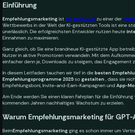
Einführung
Empfehlungsmarketing
ist
im Jahr 2025
zu einer der
wirk
Wettbewerbs in der Welt der KI-gestützten Tools ist eine s
unerlässlich. Die erfolgreichsten Entwickler nutzen heute
int
Einnahmen zu maximieren.
Ganz gleich, ob Sie eine brandneue KI-gestützte App betreib
Nutzer in aktive Promotoren verwandeln. Mit dem Aufkomm
einfacher denn je, Downloads zu steigern, das Engagement z
In diesem Leitfaden tauchen wir tief in die
besten Empfehlun
Empfehlungsprogramme 2025
so
gestalten
, dass sie ni
Empfehlungsboni, Invite-and-Earn-Kampagnen und
App-Mon
Am Ende werden Sie einen klaren Fahrplan für die Einführung
kommenden Jahren nachhaltiges Wachstum zu erzielen.
Warum Empfehlungsmarketing für GPT-A
Beim
Empfehlungsmarketing
ging es schon immer um Vertr