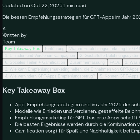
Updated on Oct 22, 2025
1
min read
Die besten Empfehlungsstrategien für GPT-Apps im Jahr 202
A
Written by
Team
Key Takeaway Box
Einführung
Warum Empfehlungsmarketing für GPT-A
1. Einladen-und-Verdienen-Kampagnen
2. Gestaffelte Belohnungssyste
6. Soziales Teilen + Gamification
Zusammenfassung
FAQs
1. Was 
2. Wie kann Empfehlungsmarketing helfen, die Einnahmen von GPT-Apps
4. Wie verhindern GPT-Apps Empfehlungsbetrug?
5. Können GPT-Apps 
Key Takeaway Box
App-Empfehlungsstrategien sind im Jahr 2025 der sch
Modelle wie Einladen und Verdienen, gestaffelte Belohn
Empfehlungsmarketing für GPT-basierte Apps schafft V
Die besten Ergebnisse werden durch die Kombination von
Gamification sorgt für Spaß und Nachhaltigkeit bei E