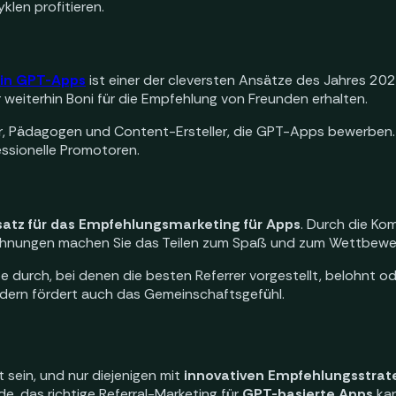
len profitieren.
 in GPT-Apps
ist einer der cleversten Ansätze des Jahres 20
weiterhin Boni für die Empfehlung von Freunden erhalten.
cer, Pädagogen und Content-Ersteller, die GPT-Apps bewerben.
essionelle Promotoren.
atz für das Empfehlungsmarketing für Apps
. Durch die Ko
ohnungen machen Sie das Teilen zum Spaß und zum Wettbewe
durch, bei denen die besten Referrer vorgestellt, belohnt od
ndern fördert auch das Gemeinschaftsgefühl.
 sein, und nur diejenigen mit
innovativen Empfehlungsstrat
e, das richtige Referral-Marketing für
GPT-basierte Apps
kan