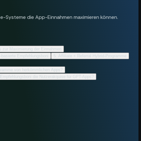
iate-Systeme die App-Einnahmen maximieren können.
s zur Maximierung der Einnahmen
t-basierte Empfehlungsboni
5. Affiliate + Referral Hybrid-Programme
ogramme von herkömmlichen Apps?
 Empfehlungsboni die Nutzerakquise für GPT-Apps?